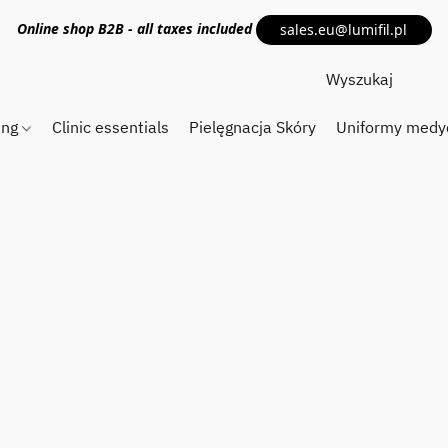
Online shop
B2B
- all taxes included
sales.eu@lumifil.pl
ing
Clinic essentials
Pielęgnacja Skóry
Uniformy medy