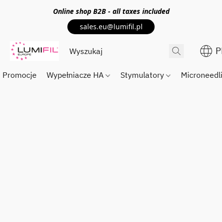
Online shop
B2B
- all taxes included
sales.eu@lumifil.pl
P
Promocje
Wypełniacze HA
Stymulatory
Microneedl