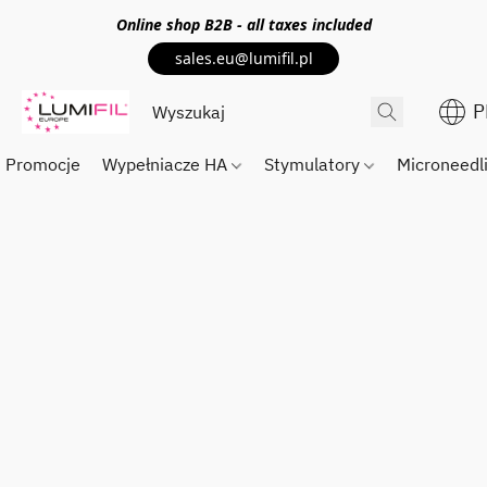
Online shop
B2B
- all taxes included
sales.eu@lumifil.pl
P
Promocje
Wypełniacze HA
Stymulatory
Microneedl