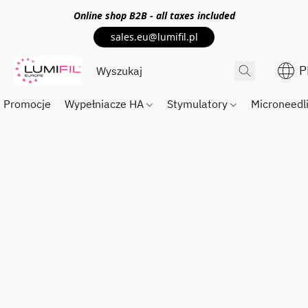
Online shop
B2B
- all taxes included
sales.eu@lumifil.pl
P
Promocje
Wypełniacze HA
Stymulatory
Microneedl