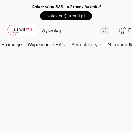
Online shop
B2B
- all taxes included
sales.eu@lumifil.pl
P
Promocje
Wypełniacze HA
Stymulatory
Microneedl