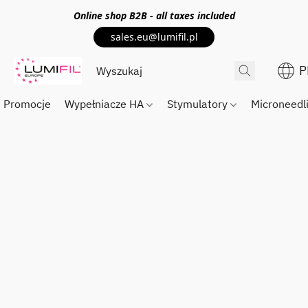
Online shop
B2B
- all taxes included
sales.eu@lumifil.pl
P
Promocje
Wypełniacze HA
Stymulatory
Microneedl